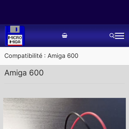
Aller
au
contenu
Compatibilité :
Amiga 600
Rechercher :
Amiga 600