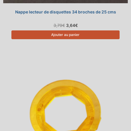
Nappe lecteur de disquettes 34 broches de 25 cms
Le
Le
3,79
€
3,64
€
prix
prix
initial
actuel
Ajouter au panier
était :
est :
3,79€.
3,64€.