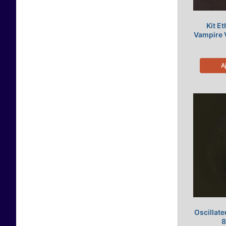
Kit E
Vampire 
A
Oscillat
8