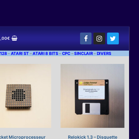
,00
€
128
–
ATARI ST
–
ATARI 8 BITS
–
CPC
–
SINCLAIR
–
DIVERS
cket Microprocesseur
Relokick 1.3 – Disquette