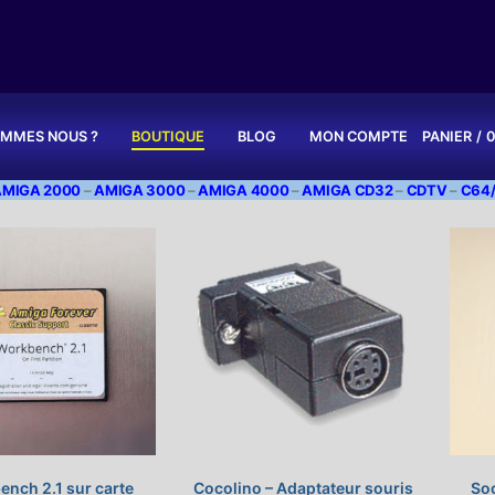
OMMES NOUS ?
BOUTIQUE
BLOG
MON COMPTE
PANIER
/
0
AMIGA 2000
–
AMIGA 3000
–
AMIGA 4000
–
AMIGA CD32
–
CDTV
–
C64/
nch 2.1 sur carte
Cocolino – Adaptateur souris
So