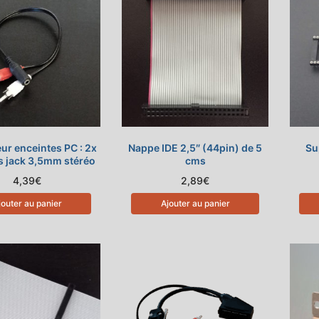
ur enceintes PC : 2x
Nappe IDE 2,5″ (44pin) de 5
Su
s jack 3,5mm stéréo
cms
4,39
€
2,89
€
jouter au panier
Ajouter au panier