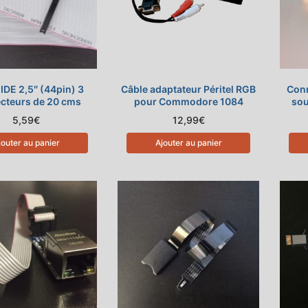
IDE 2,5″ (44pin) 3
Câble adaptateur Péritel RGB
Conn
cteurs de 20 cms
pour Commodore 1084
sou
5,59
€
12,99
€
jouter au panier
Ajouter au panier