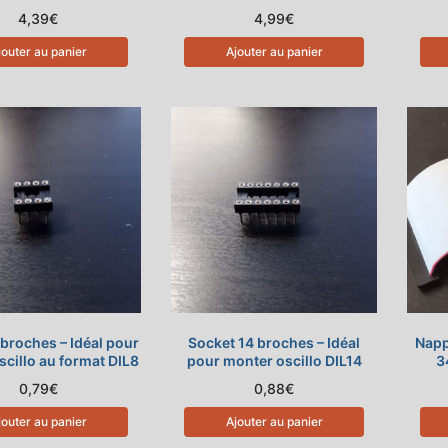
4,39
€
4,99
€
jouter au panier
Ajouter au panier
broches – Idéal pour
Socket 14 broches – Idéal
Napp
cillo au format DIL8
pour monter oscillo DIL14
3
0,79
€
0,88
€
jouter au panier
Ajouter au panier