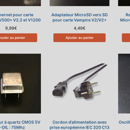
thernet pour carte
Adaptateur MicroSD vers SD
Ra
V500+ V2.2 et V1200
pour carte Vampire V2/V2+
Micr
9,99
€
4,49
€
jouter au panier
Ajouter au panier
eur à quartz CMOS 5V
Cordon d’alimentation avec
Oscil
-DIL : 75Mhz
prise européenne IEC 320 C13