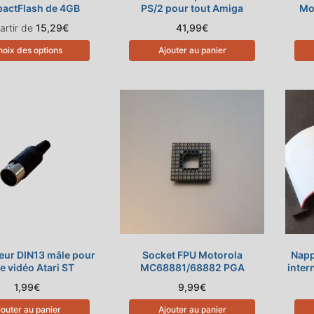
actFlash de 4GB
PS/2 pour tout Amiga
Mo
artir de
15,29
€
41,99
€
oix des options
Ajouter au panier
eur DIN13 mâle pour
Socket FPU Motorola
Napp
e vidéo Atari ST
MC68881/68882 PGA
inter
1,99
€
9,99
€
jouter au panier
Ajouter au panier