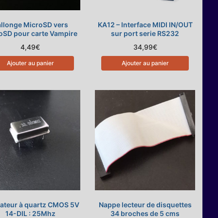
llonge MicroSD vers
KA12 – Interface MIDI IN/OUT
oSD pour carte Vampire
sur port serie RS232
4,49
€
34,99
€
Ajouter au panier
Ajouter au panier
lateur à quartz CMOS 5V
Nappe lecteur de disquettes
14-DIL : 25Mhz
34 broches de 5 cms