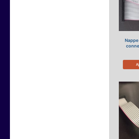
Nappe 
conne
A