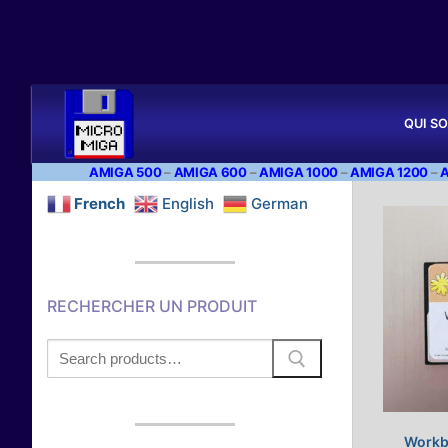
Aller
au
QUI S
contenu
AMIGA 500
–
AMIGA 600
–
AMIGA 1000
–
AMIGA 1200
–
French
English
German
RECHERCHER UN PRODUIT
Search
for:
Workbe