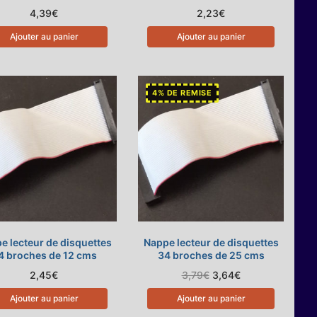
4,39
€
2,23
€
Ajouter au panier
Ajouter au panier
4% DE REMISE
e lecteur de disquettes
Nappe lecteur de disquettes
4 broches de 12 cms
34 broches de 25 cms
Le
Le
2,45
€
3,79
€
3,64
€
prix
prix
initial
actuel
Ajouter au panier
Ajouter au panier
était :
est :
3,79€.
3,64€.