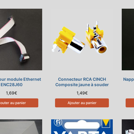
our module Ethernet
Connecteur RCA CINCH
Nappe
ENC28J60
Composite jaune à souder
1,69
€
1,49
€
jouter au panier
Ajouter au panier