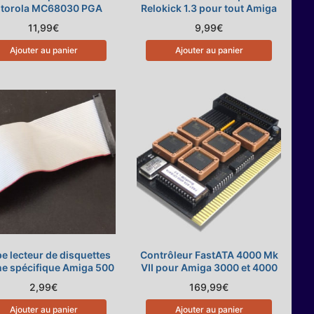
torola MC68030 PGA
Relokick 1.3 pour tout Amiga
11,99
€
9,99
€
Ajouter au panier
Ajouter au panier
e lecteur de disquettes
Contrôleur FastATA 4000 Mk
ne spécifique Amiga 500
VII pour Amiga 3000 et 4000
2,99
€
169,99
€
Ajouter au panier
Ajouter au panier