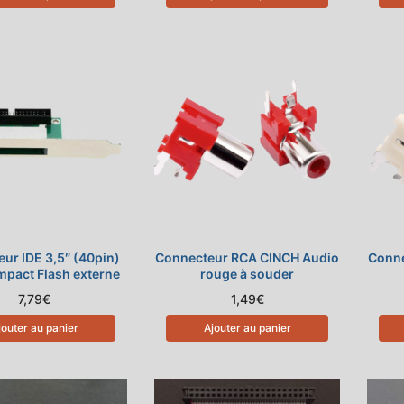
ur IDE 3,5″ (40pin)
Connecteur RCA CINCH Audio
Conne
mpact Flash externe
rouge à souder
7,79
€
1,49
€
jouter au panier
Ajouter au panier