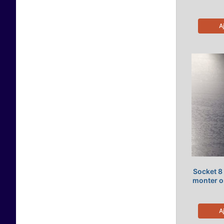
A
Socket 8 
monter os
A