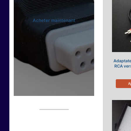
Acheter maintenant
Adaptate
RCA ver
A