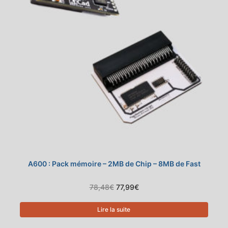
A600 : Pack mémoire – 2MB de Chip – 8MB de Fast
Le
Le
78,48
€
77,99
€
prix
prix
initial
actuel
était :
est :
Lire la suite
78,48€.
77,99€.