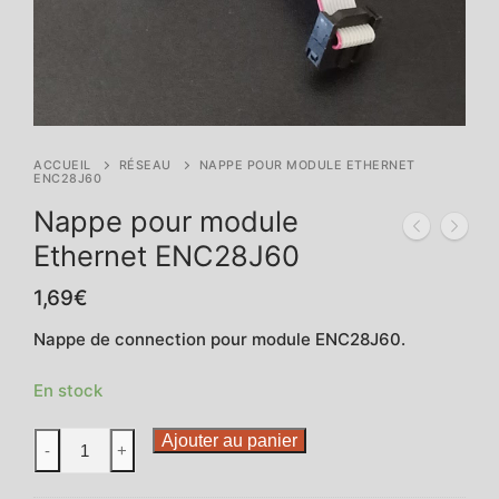
ACCUEIL
RÉSEAU
NAPPE POUR MODULE ETHERNET
ENC28J60
Nappe pour module
Ethernet ENC28J60
1,69
€
Nappe de connection pour module ENC28J60.
En stock
quantité
Ajouter au panier
-
+
de
Nappe