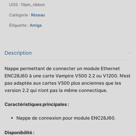
UGS :
10pin_ribbon
pour
module
Catégorie :
Réseau
Ethernet
Étiquette :
Amiga
ENC28J60
Description
Nappe permettant de connecter un module Ethernet
ENC28J60 à une carte Vampire V500 2.2 ou V1200. N’est
pas adaptée aux cartes V500 plus anciennes que les
version 2.2 qui n’ont pas la même connectique.
Caractéristiques principales :
Nappe de connexion pour module ENC28J60.
Disponibilité :