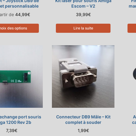
 – Joystick DB9 de
Kit laser pour souris Amiga
Fi
 et personnalisable
Escom – V2
man
artir de
44,99
€
39,99
€
oix des options
Lire la suite
echange port souris
Connecteur DB9 Mâle – Kit
A
ga 1200 Rev 2b
complet à souder
c
7,39
€
1,99
€