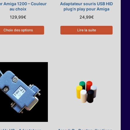
er Amiga 1200 – Couleur
Adaptateur souris USB HID
au choix
plug’n play pour Amiga
129,99
€
24,99
€
Choix des options
Lire la suite