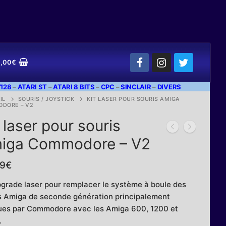
,00
€
128
–
ATARI ST
–
ATARI 8 BITS
–
CPC
–
SINCLAIR
–
DIVERS
IL
SOURIS / JOYSTICK
KIT LASER POUR SOURIS AMIGA
DORE – V2
 laser pour souris
iga Commodore – V2
99
€
pgrade laser pour remplacer le système à boule des
s Amiga de seconde génération principalement
es par Commodore avec les Amiga 600, 1200 et
.