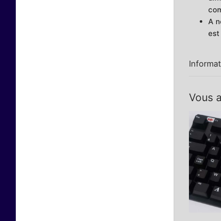
com
A n
est
Informa
Vous a