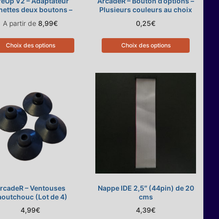
reUp V2 – Adaptateur
ArcadeR – Bouton d’options –
ettes deux boutons –
Plusieurs couleurs au choix
Bouton B = Up
A partir de
8,99
€
0,25
€
Choix des options
Choix des options
rcadeR – Ventouses
Nappe IDE 2,5″ (44pin) de 20
aoutchouc (Lot de 4)
cms
4,99
€
4,39
€