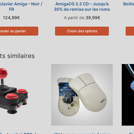
lavier Amiga – Noir /
AmigaOS 3.2 CD – Jusqu’à
Boiti
FR
30% de remise sur les roms
124,99
€
A partir de
39,99
€
jouter au panier
Choix des options
ts similaires