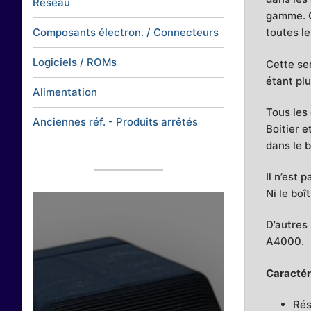
Réseau
gamme. C
Composants électron. / Connecteurs
toutes l
Logiciels / ROMs
Cette se
étant pl
Alimentation
Tous les
Anciennes réf. - Produits arrêtés
Boitier 
dans le b
Il n’est 
Ni le boî
D’autres
A4000.
Caractéri
Rés