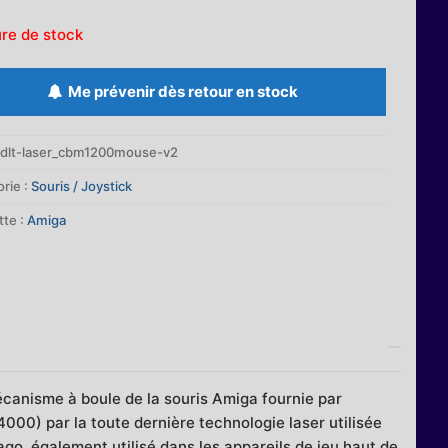
re de stock
Me prévenir dès retour en stock
jdlt-laser_cbm1200mouse-v2
rie :
Souris / Joystick
tte :
Amiga
canisme à boule de la souris Amiga fournie par
) par la toute dernière technologie laser utilisée
ago, également utilisé dans les appareils de jeu haut de