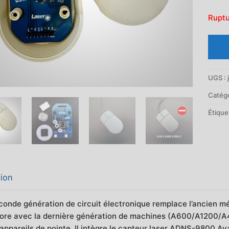
Ruptu
UGS :
Catégo
Étique
tion
conde génération de circuit électronique remplace l’ancien mé
e avec la dernière génération de machines (A600/A1200/A4000
 appareils de pointe. Il intègre le capteur laser ADNS-9800 Av