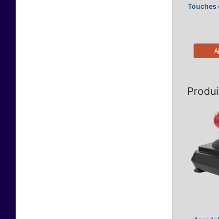
Touches c
A
Produi