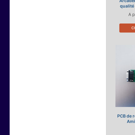
ArcadeR
qualité
A p
Ch
PCB de r
Ami