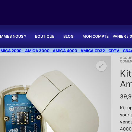
OMMES NOUS ?
BOUTIQUE
BLOG
MON COMPTE
PANIER
/
0
AMIGA 2000
–
AMIGA 3000
–
AMIGA 4000
–
AMIGA CD32
–
CDTV
–
C64/
ACCUE
COMMO
Kit
Am
39,
Kit u
souri
vendu
4000