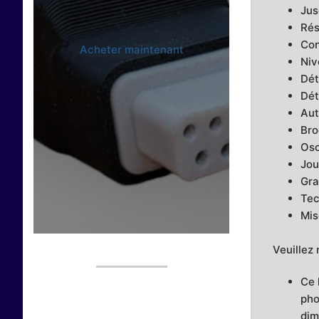
Jus
Rés
Con
Acheter maintenant
Niv
Dét
Dét
Aut
Bro
Osc
Jou
Gra
Tec
Mis
Veuillez 
Ce 
pho
dim