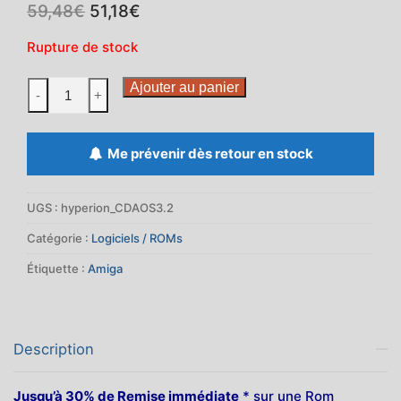
Le
Le
59,48
€
51,18
€
prix
prix
initial
actuel
Rupture de stock
était :
est :
59,48€.
51,18€.
quantité
Ajouter au panier
-
+
de
AmigaOS
3.2
Me prévenir dès retour en stock
CD
-
UGS :
hyperion_CDAOS3.2
Jusqu'à
30%
Catégorie :
Logiciels / ROMs
de
Étiquette :
Amiga
remise
sur
les
roms
Description
Jusqu’à 30% de Remise immédiate
* sur une Rom