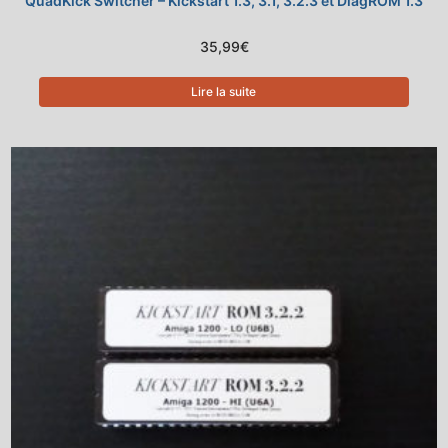
QuadKick Switcher – Kickstart 1.3, 3.1, 3.2.3 et DiagROM 1.3
35,99
€
Lire la suite