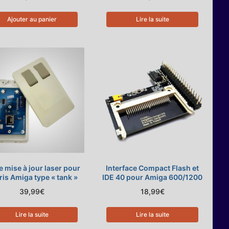
Ajouter au panier
Lire la suite
de mise à jour laser pour
Interface Compact Flash et
ris Amiga type « tank »
IDE 40 pour Amiga 600/1200
39,99
€
18,99
€
Lire la suite
Lire la suite