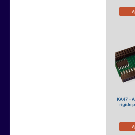
A
KA47 – A
rigide 
A