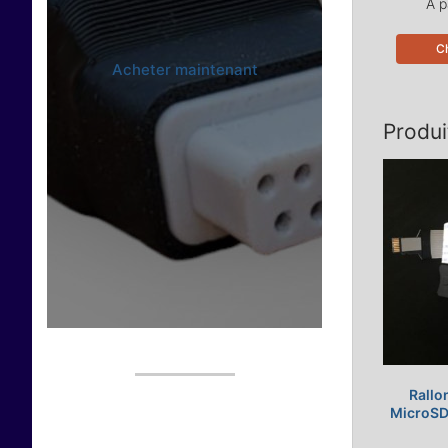
A p
Ch
Acheter maintenant
Produi
Rallo
MicroSD