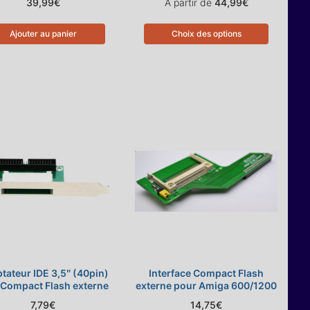
39,99
€
A partir de
44,99
€
Ajouter au panier
Choix des options
tateur IDE 3,5″ (40pin)
Interface Compact Flash
 Compact Flash externe
externe pour Amiga 600/1200
7,79
€
14,75
€