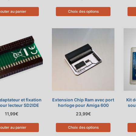
jouter au panier
Choix des options
daptateur et fixation
Extension Chip Ram avec port
Kit 
pour lecteur SD2IDE
horloge pour Amiga 600
sou
11,99
€
23,99
€
jouter au panier
Choix des options