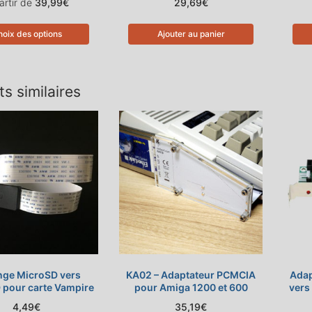
artir de
39,99
€
29,69
€
oix des options
Ajouter au panier
ts similaires
nge MicroSD vers
KA02 – Adaptateur PCMCIA
Adap
 pour carte Vampire
pour Amiga 1200 et 600
vers
4,49
€
35,19
€