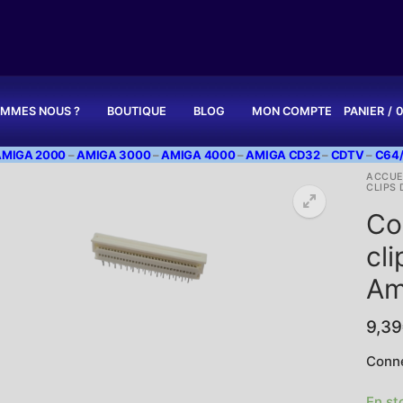
OMMES NOUS ?
BOUTIQUE
BLOG
MON COMPTE
PANIER
/
0
AMIGA 2000
–
AMIGA 3000
–
AMIGA 4000
–
AMIGA CD32
–
CDTV
–
C64/
ACCUE
CLIPS
Co
cli
Am
9,39
Conne
En st