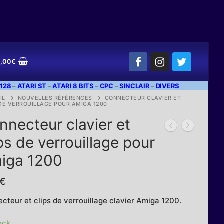
,00
€
128
–
ATARI ST
–
ATARI 8 BITS
–
CPC
–
SINCLAIR
–
DIVERS
IL
NOUVELLES RÉFÉRENCES
CONNECTEUR CLAVIER ET
 DE VERROUILLAGE POUR AMIGA 1200
nnecteur clavier et
ps de verrouillage pour
iga 1200
€
cteur et clips de verrouillage clavier Amiga 1200.
ock