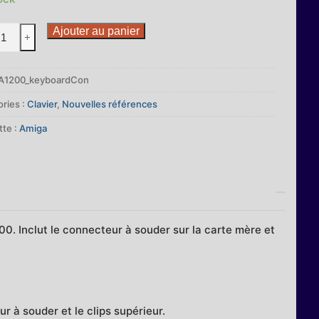
ité
Ajouter au panier
+
ecteur
A1200_keyboardCon
er
ries :
Clavier
,
Nouvelles références
tte :
Amiga
uillage
a
0. Inclut le connecteur à souder sur la carte mère et
 à souder et le clips supérieur.