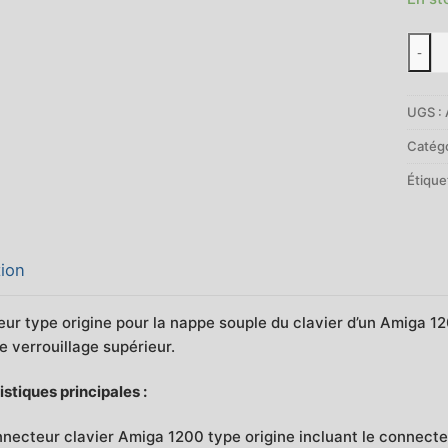
quant
-
de
Conn
UGS :
clavi
et
Catégo
clips
Étique
de
verro
pour
Amig
tion
1200
ur type origine pour la nappe souple du clavier d’un Amiga 120
de verrouillage supérieur.
stiques principales :
necteur clavier Amiga 1200 type origine incluant le connecteur