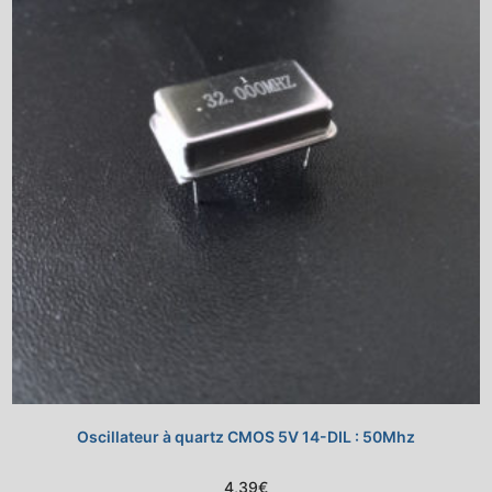
Oscillateur à quartz CMOS 5V 14-DIL : 50Mhz
4,39
€