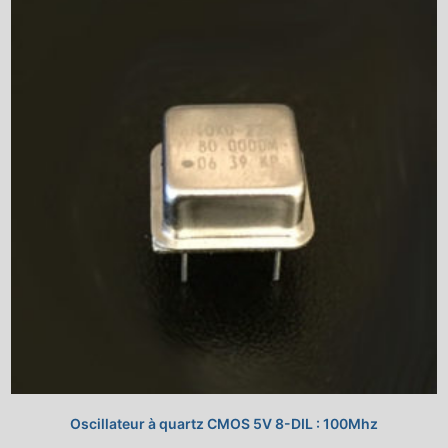
Oscillateur à quartz CMOS 5V 8-DIL : 100Mhz