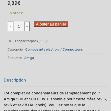
9,89
€
En stock
quantité
Ajouter au panier
-
+
de
Kit
UGS :
capacitorpack_500_6
condensateurs
pour
Catégorie :
Composants électron. / Connecteurs
Amiga
Étiquette :
Amiga
500
et
Amiga
500
Description
Plus
Lot complet de condensateurs de remplacement pour
Amiga 500 et 500 Plus. Disponible pour carte mère rev 5,
rev6 et rev 8 (Au choix). Veuillez noter que le
remplacement des condensateurs requiert un certain