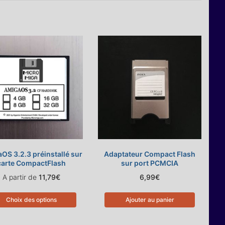
OS 3.2.3 préinstallé sur
Adaptateur Compact Flash
carte CompactFlash
sur port PCMCIA
A partir de
11,79
€
6,99
€
Choix des options
Ajouter au panier