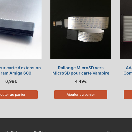
ur carte d’extension
Rallonge MicroSD vers
Ada
pram Amiga 600
MicroSD pour carte Vampire
Com
6,99
€
4,49
€
jouter au panier
Ajouter au panier