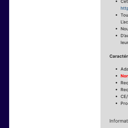
Cet
htt
Tou
L’a
Nou
D’a
leu
Caractéri
Ada
Non
Req
Req
CE/
Pro
Informa