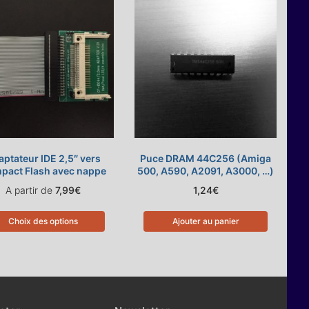
ptateur IDE 2,5″ vers
Puce DRAM 44C256 (Amiga
pact Flash avec nappe
500, A590, A2091, A3000, …)
A partir de
7,99
€
1,24
€
Choix des options
Ajouter au panier