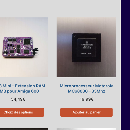
 Mini – Extension RAM
Microprocesseur Motorola
MB pour Amiga 600
MC68030 – 33Mhz
54,49
€
19,99
€
Choix des options
Ajouter au panier