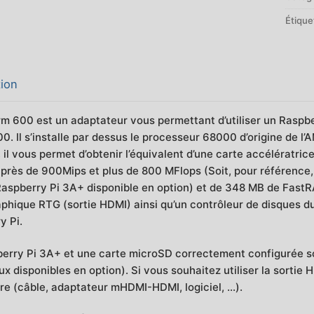
de
Étique
PI
pour
Amig
600
tion
rm 600 est un adaptateur vous permettant d’utiliser un Raspb
0. Il s’installe par dessus le processeur 68000 d’origine de l
, il vous permet d’obtenir l’équivalent d’une carte accélérat
près de 900Mips et plus de 800 MFlops (Soit, pour référence,
Raspberry Pi 3A+ disponible en option) et de 348 MB de Fast
aphique RTG (sortie HDMI) ainsi qu’un contrôleur de disques du
y Pi.
erry Pi 3A+ et une carte microSD correctement configurée son
x disponibles en option). Si vous souhaitez utiliser la sortie
re (câble, adaptateur mHDMI-HDMI, logiciel, …).