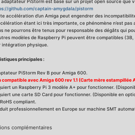
 adaptateur PiStorm est basé sur un projet open source que vo
ps://github.com/captain-amygdala/pistorm
te accélération d’un Amiga peut engendrer des incompatibilité
ccélération étant ici très importante, ce phénomène n’est pas a 
s ne pourrons être tenus pour responsable des dégâts qui po
utres modèles de Raspberry Pi peuvent être compatibles (3B,
r intégration physique.
stiques principales :
ptateur PiStorm Rev B pour Amiga 600.
 compatible avec Amiga 600 rev 1.1 (Carte mère estampillée 
uiert un Raspberry Pi 3 modèle A+ pour fonctionner. (Disponi
uiert une carte SD Card pour fonctionner. (Disponible en opti
RoHS compliant.
duit professionnellement en Europe sur machine SMT automat
tions complémentaires