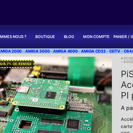
OMMES NOUS ?
BOUTIQUE
BLOG
MON COMPTE
PANIER
/
0
AMIGA 2000
–
AMIGA 3000
–
AMIGA 4000
–
AMIGA CD32
–
CDTV
–
C64/
ACCUE
– ACCÉ
U'À 7% DE REMISE
Pi
Ac
PI
A pa
Accél
carte