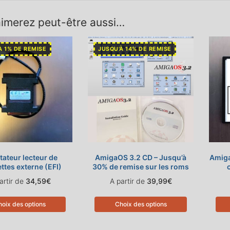
imerez peut-être aussi…
À 1% DE REMISE
JUSQU'À 14% DE REMISE
ateur lecteur de
AmigaOS 3.2 CD – Jusqu’à
Amiga
ttes externe (EFI)
30% de remise sur les roms
artir de
34,59
€
A partir de
39,99
€
oix des options
Choix des options