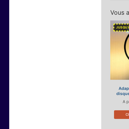
Vous a
JUSQU'
Adapt
disque
A p
Ch