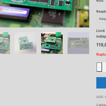
600.
Raspb
Livré
indis
119,
Ruptu
quant
-
de
PiSto
600
-
Accél
UGS :
à
base
Catégo