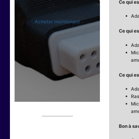
Ce qui es
Ada
Acheter maintenant
Ce qui es
Ada
Mic
amo
Ce qui es
Ada
Ras
Mic
amo
Bon à sav