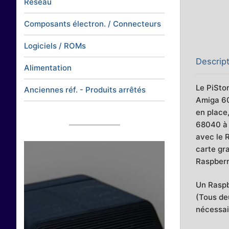
Réseau
Composants électron. / Connecteurs
Logiciels / ROMs
Descrip
Alimentation
Le PiSto
Anciennes réf. - Produits arrêtés
Amiga 60
en place
68040 à 
avec le 
carte gr
Raspberr
Un Raspb
(Tous deu
nécessai