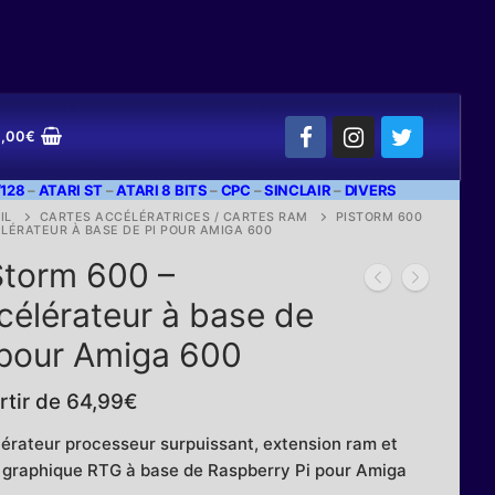
,00
€
128
–
ATARI ST
–
ATARI 8 BITS
–
CPC
–
SINCLAIR
–
DIVERS
IL
CARTES ACCÉLÉRATRICES / CARTES RAM
PISTORM 600
LÉRATEUR À BASE DE PI POUR AMIGA 600
Storm 600 –
célérateur à base de
 pour Amiga 600
rtir de
64,99
€
érateur processeur surpuissant, extension ram et
 graphique RTG à base de Raspberry Pi pour Amiga