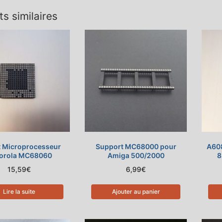
ts similaires
 Microprocesseur
Support MC68000 pour
A608
orola MC68060
Amiga 500/2000
8
15,59
€
6,99
€
Lire la suite
Ajouter au panier