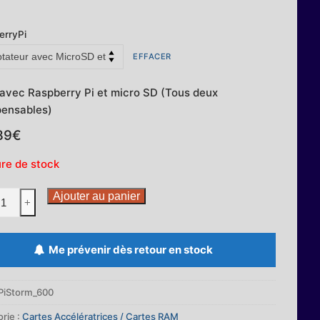
erryPi
EFFACER
 avec Raspberry Pi et micro SD (Tous deux
pensables)
89
€
re de stock
ité
Ajouter au panier
+
rm
Me prévenir dès retour en stock
érateur
PiStorm_600
rie :
Cartes Accélératrices / Cartes RAM