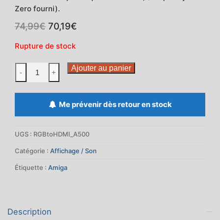
Zero fourni).
Le
Le
74,99
€
70,19
€
prix
prix
initial
actuel
Rupture de stock
était :
est :
74,99€.
70,19€.
quantité
Ajouter au panier
-
+
de
RGB
to
Me prévenir dès retour en stock
HDMI
-
UGS :
RGBtoHDMI_A500
HDMI
et
Catégorie :
Affichage / Son
FlickerFixer
Étiquette :
Amiga
pour
Amiga
500
Description