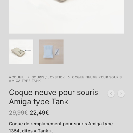
ACCUEIL
SOURIS / JOYSTICK
COQUE NEUVE POUR SOURIS
AMIGA TYPE TANK
Coque neuve pour souris
Amiga type Tank
Le
Le
29,99
€
22,49
€
prix
prix
initial
actuel
Coque de remplacement pour souris Amiga type
était :
est :
1354, dites « Tank ».