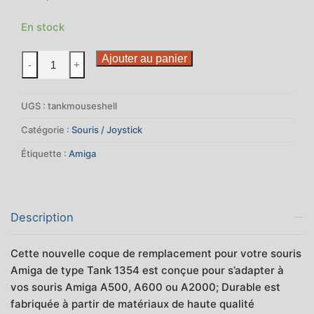
29,99€.
22,49€.
En stock
quantité
Ajouter au panier
-
+
de
Coque
UGS :
tankmouseshell
neuve
pour
Catégorie :
Souris / Joystick
souris
Étiquette :
Amiga
Amiga
type
Tank
Description
Cette nouvelle coque de remplacement pour votre souris
Amiga de type Tank 1354 est conçue pour s’adapter à
vos souris Amiga A500, A600 ou A2000; Durable est
fabriquée à partir de matériaux de haute qualité