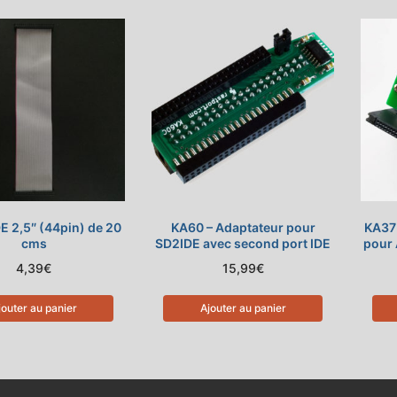
E 2,5″ (44pin) de 20
KA60 – Adaptateur pour
KA37 
cms
SD2IDE avec second port IDE
pour 
4,39
€
15,99
€
jouter au panier
Ajouter au panier