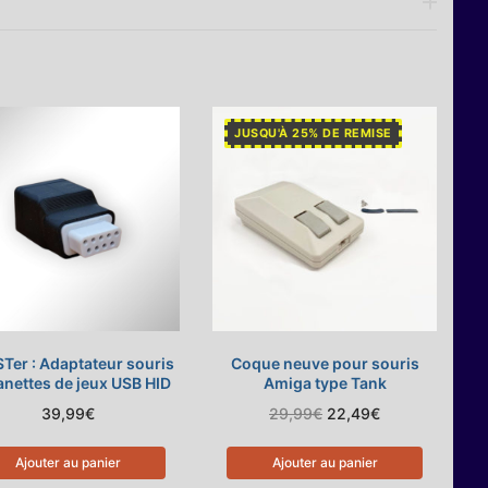
JUSQU'À 25% DE REMISE
Ter : Adaptateur souris
Coque neuve pour souris
anettes de jeux USB HID
Amiga type Tank
Le
Le
39,99
€
29,99
€
22,49
€
prix
prix
initial
actuel
était :
est :
Ajouter au panier
Ajouter au panier
29,99€.
22,49€.