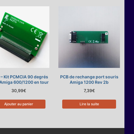
– Kit PCMCIA 90 degrés
PCB de rechange port souris
Amiga 600/1200 en tour
Amiga 1200 Rev 2b
30,99
€
7,39
€
Ajouter au panier
Lire la suite