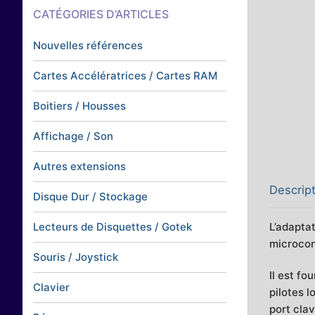
CATÉGORIES D’ARTICLES
Nouvelles références
Cartes Accélératrices / Cartes RAM
Boitiers / Housses
Affichage / Son
Autres extensions
Descrip
Disque Dur / Stockage
L’adapta
Lecteurs de Disquettes / Gotek
microcont
Souris / Joystick
Il est fo
Clavier
pilotes 
port cla