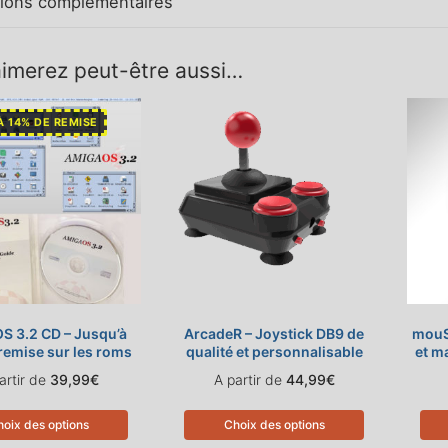
tions complémentaires
imerez peut-être aussi…
À 14% DE REMISE
S 3.2 CD – Jusqu’à
ArcadeR – Joystick DB9 de
mouS
remise sur les roms
qualité et personnalisable
et m
artir de
39,99
€
A partir de
44,99
€
oix des options
Choix des options