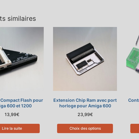
ts similaires
e Compact Flash pour
Extension Chip Ram avec port
Cont
ga 600 et 1200
horloge pour Amiga 600
13,99
€
23,99
€
Lire la suite
Choix des options