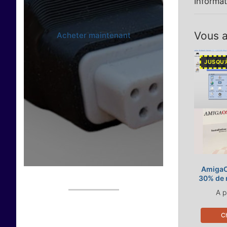
Informa
Vous a
Acheter maintenant
JUSQU'
AmigaO
30% de 
A p
Ch