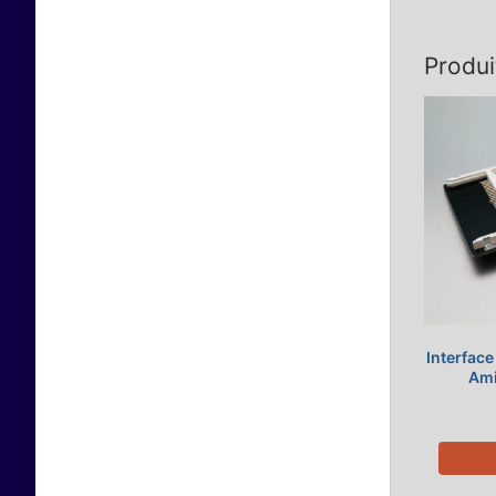
Produi
Interfac
Ami