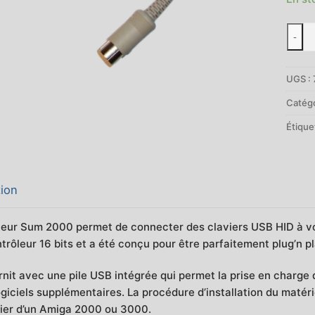
quant
-
de
SUM
UGS :
2000
-
Catégo
Adapt
Étique
clavi
USB
Amig
2000
tion
teur Sum 2000 permet de connecter des claviers USB HID à vo
rôleur 16 bits et a été conçu pour être parfaitement plug’n pl
urnit avec une pile USB intégrée qui permet la prise en charge
logiciels supplémentaires. La procédure d’installation du maté
vier d’un Amiga 2000 ou 3000.