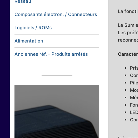
Réseau
La fonct
Composants électron. / Connecteurs
Le Sum e
Logiciels / ROMs
Les préf
reconnect
Alimentation
Caractéri
Anciennes réf. - Produits arrêtés
Pri
Com
Pil
Mod
Mém
Fon
LED
Con