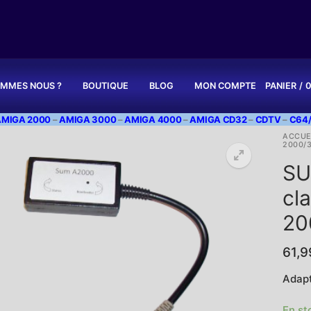
OMMES NOUS ?
BOUTIQUE
BLOG
MON COMPTE
PANIER
/
0
AMIGA 2000
–
AMIGA 3000
–
AMIGA 4000
–
AMIGA CD32
–
CDTV
–
C64/
ACCUE
2000/
SU
cl
20
61,9
Adapt
En st