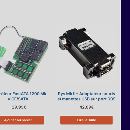
rôleur FastATA 1200 Mk
Rys Mk II – Adaptateur souris
V CF/SATA
et manettes USB sur port DB9
129,99
€
42,89
€
Ajouter au panier
Lire la suite