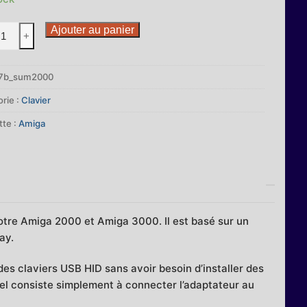
ité
Ajouter au panier
+
7b_sum2000
rie :
Clavier
ateur
tte :
Amiga
er
a
/3000
tre Amiga 2000 et Amiga 3000. Il est basé sur un
ay.
 des claviers USB HID sans avoir besoin d’installer des
riel consiste simplement à connecter l’adaptateur au