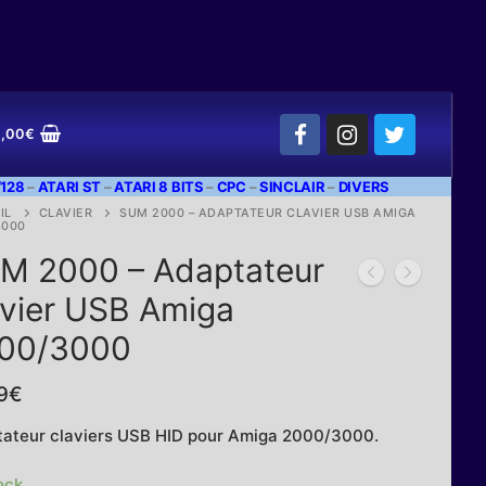
,00
€
128
–
ATARI ST
–
ATARI 8 BITS
–
CPC
–
SINCLAIR
–
DIVERS
IL
CLAVIER
SUM 2000 – ADAPTATEUR CLAVIER USB AMIGA
3000
M 2000 – Adaptateur
avier USB Amiga
00/3000
9
€
ateur claviers USB HID pour Amiga 2000/3000.
ock